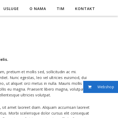
USLUGE
O NAMA
TIM
KONTAKT
elis.
, pretium et mollis sed, sollicitudin ac mi.
diet. Nunc egestas, leo vel ultricies euismod, dui
, ut aliquet orci metus in nulla. Mauris mollis
Webshop
llis eu magna. Praesent libero magna, volutpat vel
ellentesque ultricies volutpat.
la, sit amet laoreet diam. Aliquam accumsan laoreet
metus. Morbi scelerisque dolor cursus elit consequat