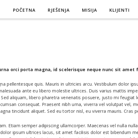
POČETNA
RJEŠENJA
MISIJA
KLIJENTI
rna orci porta magna, id scelerisque neque nunc sit amet f
pellentesque quis. Mauris in ultricies arcu. Vestibulum dolor ipsum
alesuada ante eu libero molestie ultrices. Duis varius mattis imper
Sed aliquam, libero pharetra venenatis posuere, justo mi feugiat leo
umsan consequat. Praesent nibh urna, viverra vel volutpat vel, mo
magna tincidunt aliquet. Sed eu tortor nisl, eu viverra mauris. Cras p
 quam. Etiam semper adipiscing ullamcorper. Maecenas vel nulla nul
 dolor ipsum ultrices lacus, sit amet facilisis dolor est bibendum 