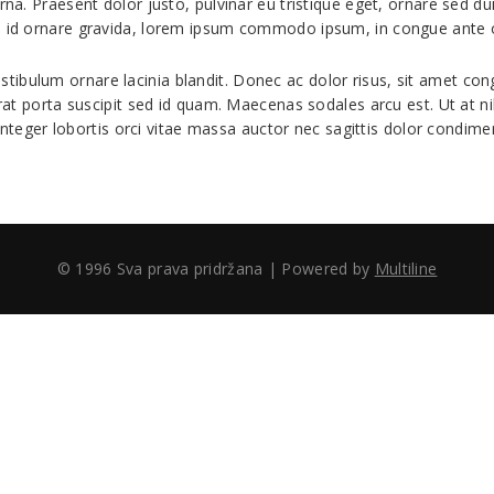
rna. Praesent dolor justo, pulvinar eu tristique eget, ornare sed du
a id ornare gravida, lorem ipsum commodo ipsum, in congue ante orc
ibulum ornare lacinia blandit. Donec ac dolor risus, sit amet cong
erat porta suscipit sed id quam. Maecenas sodales arcu est. Ut at ni
g. Integer lobortis orci vitae massa auctor nec sagittis dolor condim
© 1996 Sva prava pridržana | Powered by
Multiline