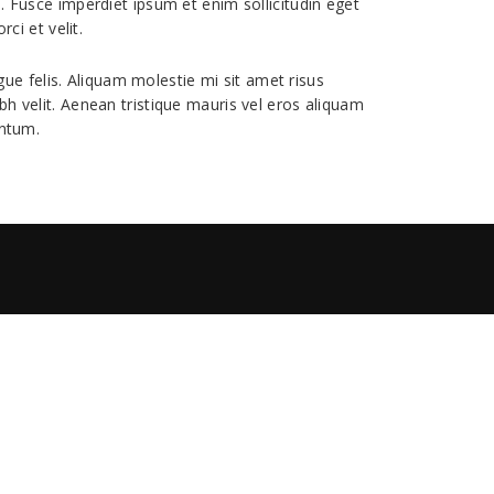
i. Fusce imperdiet ipsum et enim sollicitudin eget
i et velit.
ue felis. Aliquam molestie mi sit amet risus
bh velit. Aenean tristique mauris vel eros aliquam
entum.