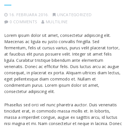
16. FEBRUARA 2016.
UNCATEGORIZED
0 COMMENTS
MULTILINE
Lorem ipsum dolor sit amet, consectetur adipiscing elit.
Maecenas ac ligula eu justo convallis fringilla. Sed
fermentum, felis ut cursus varius, purus velit placerat tortor,
at faucibus elit purus posuere velit. Integer sit amet felis
ligula. Curabitur tristique bibendum ante elementum
venenatis. Donec ac efficitur felis. Duis luctus arcu ac augue
consequat, in placerat ex porta. Aliquam ultrices diam lectus,
eget pellentesque diam commodo et. Nullam et
condimentum purus. Lorem ipsum dolor sit amet,
consectetur adipiscing elit.
Phasellus sed orci vel nunc pharetra auctor. Duis venenatis
tincidunt erat, in commodo massa mollis et. In lobortis,
massa a imperdiet congue, augue ex sagittis arcu, id luctus
nisi magna et mi. Nam consectetur et neque in lacinia. Donec