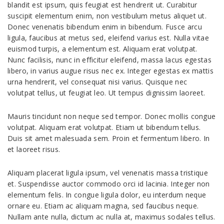
blandit est ipsum, quis feugiat est hendrerit ut. Curabitur
suscipit elementum enim, non vestibulum metus aliquet ut.
Donec venenatis bibendum enim in bibendum. Fusce arcu
ligula, faucibus at metus sed, eleifend varius est. Nulla vitae
euismod turpis, a elementum est. Aliquam erat volutpat.
Nunc facilisis, nunc in efficitur eleifend, massa lacus egestas
libero, in varius augue risus nec ex. Integer egestas ex mattis
urna hendrerit, vel consequat nisi varius. Quisque nec
volutpat tellus, ut feugiat leo. Ut tempus dignissim laoreet.
Mauris tincidunt non neque sed tempor. Donec mollis congue
volutpat. Aliquam erat volutpat. Etiam ut bibendum tellus.
Duis sit amet malesuada sem. Proin et fermentum libero. In
et laoreet risus.
Aliquam placerat ligula ipsum, vel venenatis massa tristique
et. Suspendisse auctor commodo orci id lacinia. Integer non
elementum felis. In congue ligula dolor, eu interdum neque
ornare eu. Etiam ac aliquam magna, sed faucibus neque.
Nullam ante nulla, dictum ac nulla at, maximus sodales tellus.