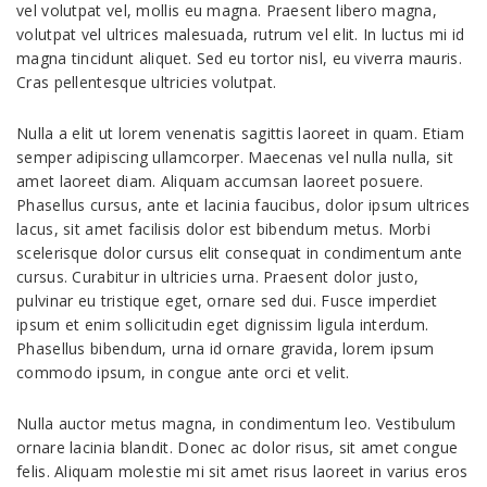
vel volutpat vel, mollis eu magna. Praesent libero magna,
volutpat vel ultrices malesuada, rutrum vel elit. In luctus mi id
magna tincidunt aliquet. Sed eu tortor nisl, eu viverra mauris.
Cras pellentesque ultricies volutpat.
Nulla a elit ut lorem venenatis sagittis laoreet in quam. Etiam
semper adipiscing ullamcorper. Maecenas vel nulla nulla, sit
amet laoreet diam. Aliquam accumsan laoreet posuere.
Phasellus cursus, ante et lacinia faucibus, dolor ipsum ultrices
lacus, sit amet facilisis dolor est bibendum metus. Morbi
scelerisque dolor cursus elit consequat in condimentum ante
cursus. Curabitur in ultricies urna. Praesent dolor justo,
pulvinar eu tristique eget, ornare sed dui. Fusce imperdiet
ipsum et enim sollicitudin eget dignissim ligula interdum.
Phasellus bibendum, urna id ornare gravida, lorem ipsum
commodo ipsum, in congue ante orci et velit.
Nulla auctor metus magna, in condimentum leo. Vestibulum
ornare lacinia blandit. Donec ac dolor risus, sit amet congue
felis. Aliquam molestie mi sit amet risus laoreet in varius eros