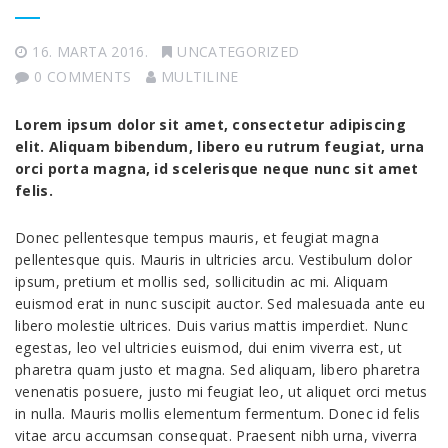
16. MARTA 2016.
UNCATEGORIZED
0 COMMENTS
MULTILINE
Lorem ipsum dolor sit amet, consectetur adipiscing
elit. Aliquam bibendum, libero eu rutrum feugiat, urna
orci porta magna, id scelerisque neque nunc sit amet
felis.
Donec pellentesque tempus mauris, et feugiat magna
pellentesque quis. Mauris in ultricies arcu. Vestibulum dolor
ipsum, pretium et mollis sed, sollicitudin ac mi. Aliquam
euismod erat in nunc suscipit auctor. Sed malesuada ante eu
libero molestie ultrices. Duis varius mattis imperdiet. Nunc
egestas, leo vel ultricies euismod, dui enim viverra est, ut
pharetra quam justo et magna. Sed aliquam, libero pharetra
venenatis posuere, justo mi feugiat leo, ut aliquet orci metus
in nulla. Mauris mollis elementum fermentum. Donec id felis
vitae arcu accumsan consequat. Praesent nibh urna, viverra