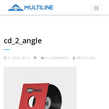
Toggle
navigat
cd_2_angle
7. JUNA 2013.
0 COMMENTS
MULTILINE